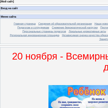
[
Мой сайт
]
Вход на сайт
Меню сайта
Главная страница
Сведения об образовательной организации
Наши ново
Педагогам и сотрудникам
Снижение бюрократической нагрузки
Проти
Персональные страницы педагогов
Локальные нормативные акты
Региональная инновационная площадка
Независимая оценка качества образ
Защита
20 ноября - Всемир