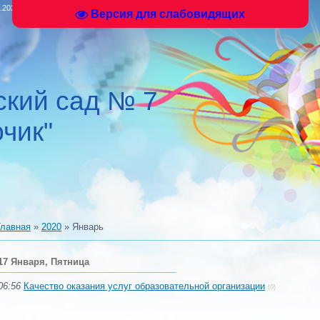
.2026, 18:48
Версия для слабовидящих
кий сад № 7
чик"
Главная
»
2020
»
Январь
17 Января, Пятница
06:56
Качество оказания услуг образовательной организации
(0)