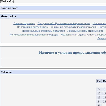
[
Мой сайт
]
Вход на сайт
Меню сайта
Главная страница
Сведения об образовательной организации
Наши ново
Педагогам и сотрудникам
Снижение бюрократической нагрузки
Проти
Персональные страницы педагогов
Локальные нормативные акты
Региональная инновационная площадка
Независимая оценка качества образ
Защита
Наличие и условия предоставления о
Calendar
Пн
Вт
3
4
10
11
17
18
24
25
31